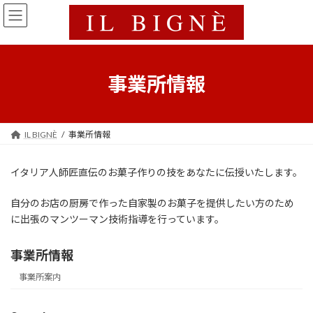
コ
ナ
ン
ビ
テ
ゲ
ン
ー
ツ
シ
へ
ョ
事業所情報
ス
ン
キ
に
ッ
移
プ
動
IL BIGNÈ
事業所情報
イタリア人師匠直伝のお菓子作りの技をあなたに伝授いたします。
自分のお店の厨房で作った自家製のお菓子を提供したい方のため
に出張のマンツーマン技術指導を行っています。
事業所情報
事業所案内